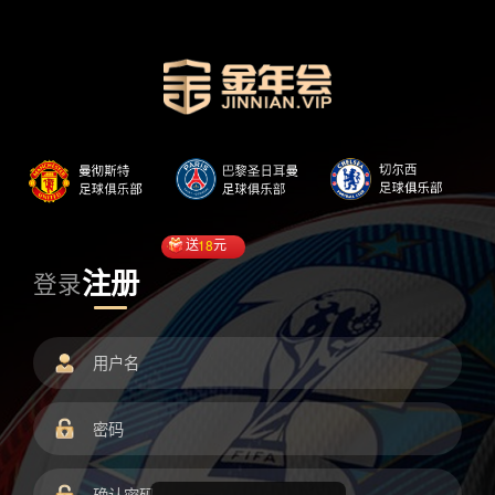
送
18
元
注册
登录