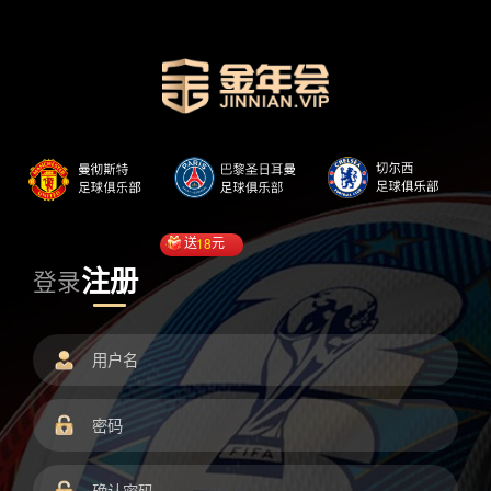
送
18
元
注册
登录