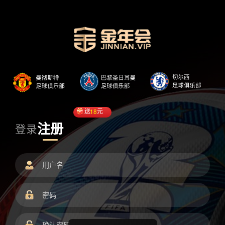
送
18
元
注册
登录