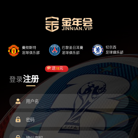
送
18
元
注册
登录