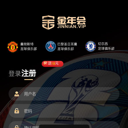
送
18
元
注册
登录