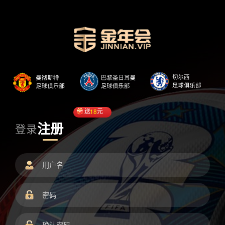
送
18
元
注册
登录